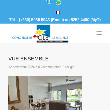
Tél. : (+230) 5936 5943 (Emtel) ou 5252 4480 (MyT)
VUE ENSEMBLE
/
/
12 novembre 2024
0 Commentaires
par
gls