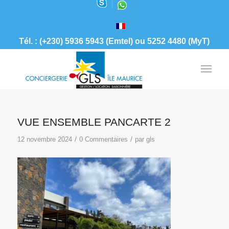
Tél. : (+230) 5936 5943 (Emtel) ou 5252 4480 (MyT)
VUE ENSEMBLE PANCARTE 2
/
/
12 novembre 2024
0 Commentaires
par
gls