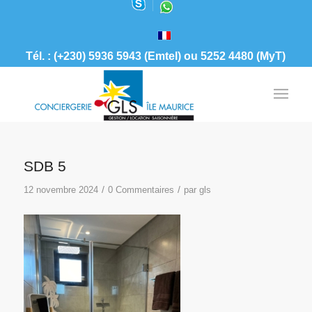
Tél. : (+230) 5936 5943 (Emtel) ou 5252 4480 (MyT)
SDB 5
/
/
12 novembre 2024
0 Commentaires
par
gls