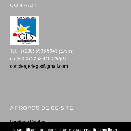
CONTACT
Tel. : (+230) 5936 5943
(Emtel)
ou (+230) 5252 4480
(MyT)
conciergeriegls@gmail.com
A PROPOS DE CE SITE
Mentions légales
Nous utilisons des cookies pour vous garantir la meilleure