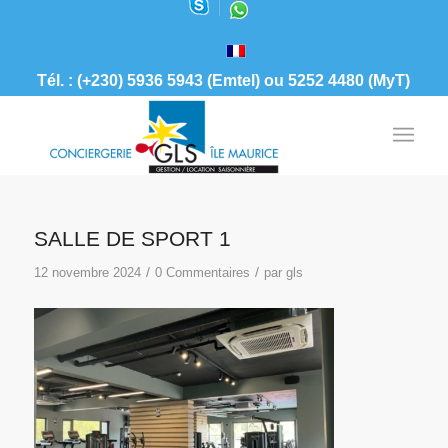
Tél. : (+230) 5936 5943 (Emtel) ou 5252 4480 (MyT)
SALLE DE SPORT 1
/
/
12 novembre 2024
0 Commentaires
par
gls