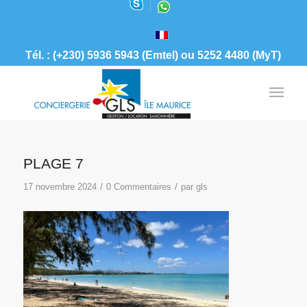
Tél. : (+230) 5936 5943 (Emtel) ou 5252 4480 (MyT)
PLAGE 7
/
/
17 novembre 2024
0 Commentaires
par
gls