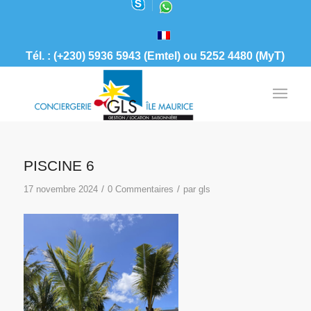
Tél. : (+230) 5936 5943 (Emtel) ou 5252 4480 (MyT)
PISCINE 6
/
/
17 novembre 2024
0 Commentaires
par
gls