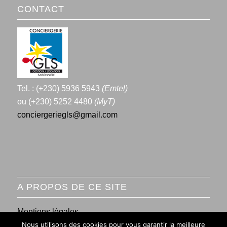
CONTACT
Tel. : (+230) 5936 5943
(Emtel)
ou (+230) 5252 4480
(MyT)
conciergeriegls@gmail.com
A PROPOS DE CE SITE
Mentions légales
Nous utilisons des cookies pour vous garantir la meilleure