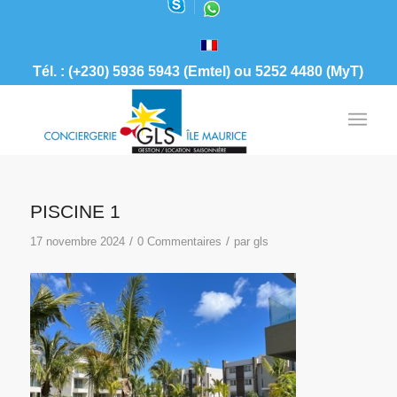
Tél. : (+230) 5936 5943 (Emtel) ou 5252 4480 (MyT)
PISCINE 1
/
/
17 novembre 2024
0 Commentaires
par
gls