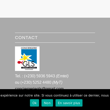
CONTACT
Tel. : (+230) 5936 5943
(Emtel)
ou (+230) 5252 4480
(MyT)
conciergeriegls@gmail.com
 expérience sur notre site. Si vous continuez à utiliser ce dernier, nous
Ok
Non
En savoir plus