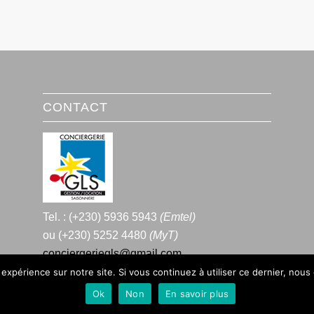
CONTACT
Tel. : (+230) 5936 5943
(Emtel)
ou (+230) 5252 4480
(MyT)
conciergeriegls@gmail.com
 expérience sur notre site. Si vous continuez à utiliser ce dernier, nous
Ok
Non
En savoir plus