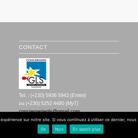
CONTACT
Tel. : (+230) 5936 5943
(Emtel)
ou (+230) 5252 4480
(MyT)
conciergeriegls@gmail.com
 expérience sur notre site. Si vous continuez à utiliser ce dernier, nous
Ok
Non
En savoir plus