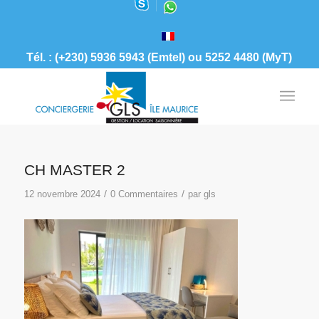
Tél. : (+230) 5936 5943 (Emtel) ou 5252 4480 (MyT)
CH MASTER 2
/
/
12 novembre 2024
0 Commentaires
par
gls