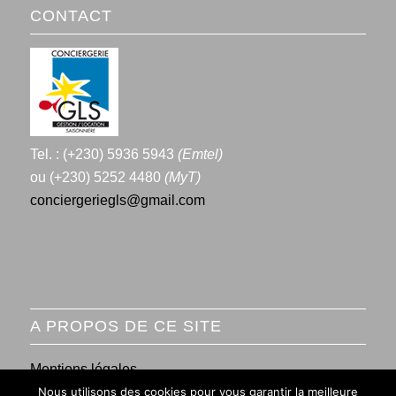
CONTACT
Tel. : (+230) 5936 5943
(Emtel)
ou (+230) 5252 4480
(MyT)
conciergeriegls@gmail.com
A PROPOS DE CE SITE
Mentions légales
Nous utilisons des cookies pour vous garantir la meilleure