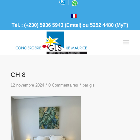
Tél. : (+230) 5936 5943 (Emtel) ou 5252 4480 (MyT)
CH 8
/
/
12 novembre 2024
0 Commentaires
par
gls