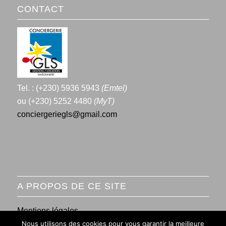
CONTACT
Tel. : (+230) 5936 5943
(Emtel)
ou (+230) 5252 4480
(MyT)
conciergeriegls@gmail.com
A PROPOS DE CE SITE
Mentions légales
Nous utilisons des cookies pour vous garantir la meilleure