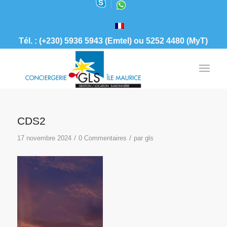
Tél. : (+230) 5936 5943 (Emtel) ou 5252 4480 (MyT)
CDS2
/
/
17 novembre 2024
0 Commentaires
par
gls