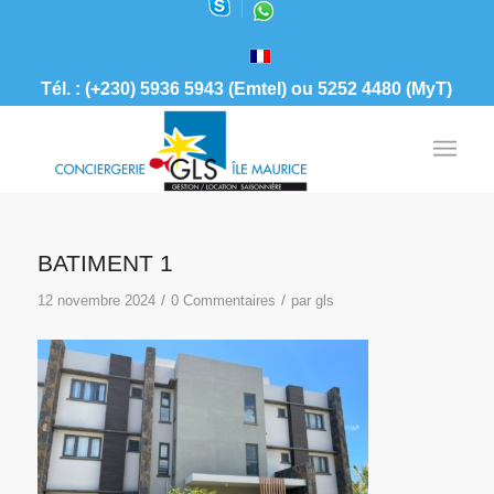
Tél. : (+230) 5936 5943 (Emtel) ou 5252 4480 (MyT)
BATIMENT 1
/
/
12 novembre 2024
0 Commentaires
par
gls