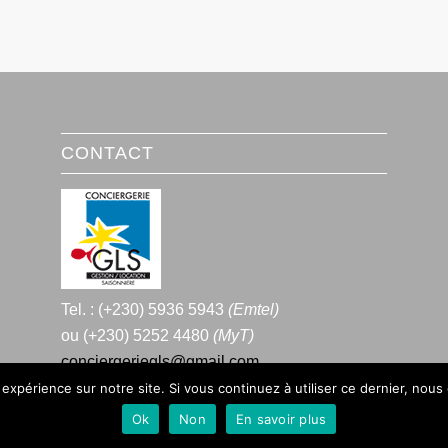
CONTACT
Tel. : (+230) 5936 5943
(Emtel)
ou (+230) 5252 4480
(MyT)
conciergeriegls@gmail.com
 expérience sur notre site. Si vous continuez à utiliser ce dernier, nous
Ok
Non
En savoir plus