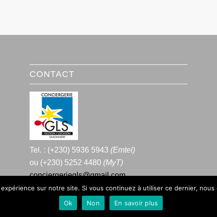
CONTACT
Tel. : (+230) 5936 5943
(Emtel)
ou (+230) 5252 4480
(MyT)
conciergeriegls@gmail.com
 expérience sur notre site. Si vous continuez à utiliser ce dernier, nous
Ok
Non
En savoir plus