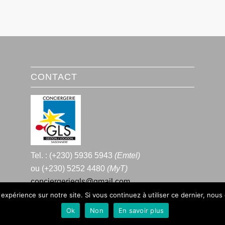
CONTACT
Tel. : (+230) 5936 5943
(Emtel)
ou (+230) 5252 4480
(MyT)
conciergeriegls@gmail.com
 expérience sur notre site. Si vous continuez à utiliser ce dernier, nous
Ok
Non
En savoir plus