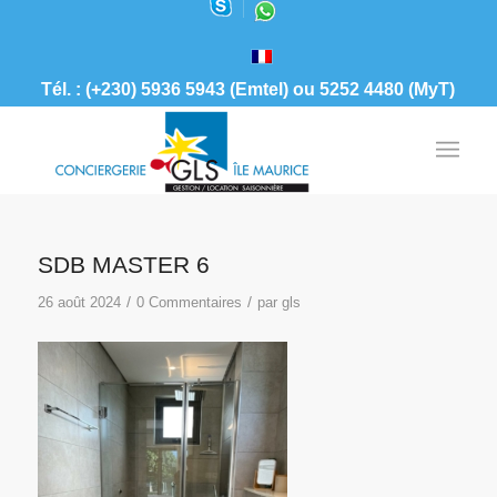
Tél. : (+230) 5936 5943 (Emtel) ou 5252 4480 (MyT)
SDB MASTER 6
/
/
26 août 2024
0 Commentaires
par
gls