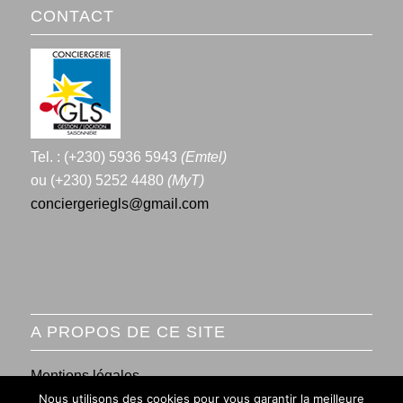
CONTACT
Tel. : (+230) 5936 5943
(Emtel)
ou (+230) 5252 4480
(MyT)
conciergeriegls@gmail.com
A PROPOS DE CE SITE
Mentions légales
Nous utilisons des cookies pour vous garantir la meilleure