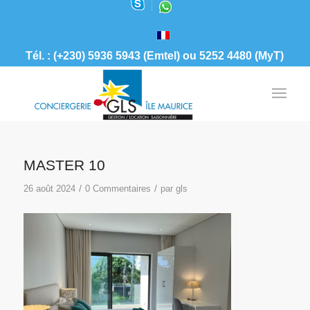
Tél. : (+230) 5936 5943 (Emtel) ou 5252 4480 (MyT)
MASTER 10
/
/
26 août 2024
0 Commentaires
par
gls