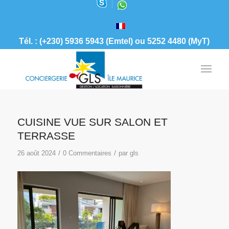
Tél. : (+230) 5936 5943 (Emtel) ou 5252 4480 (MyT)
CUISINE VUE SUR SALON ET
TERRASSE
/
/
26 août 2024
0 Commentaires
par
gls