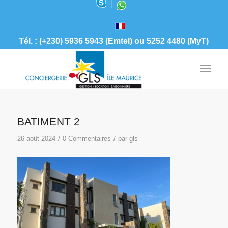
Tél. : (+230) 5936 5943 (Emtel) ou 5252 4480 (MyT)
BATIMENT 2
/
/
26 août 2024
0 Commentaires
par
gls