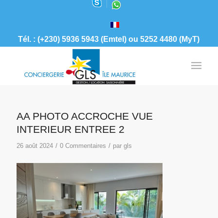
Tél. : (+230) 5936 5943 (Emtel) ou 5252 4480 (MyT)
AA PHOTO ACCROCHE VUE
INTERIEUR ENTREE 2
/
/
26 août 2024
0 Commentaires
par
gls