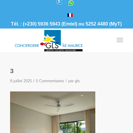
Tél. : (+230) 5936 5943 (Emtel) ou 5252 4480 (MyT)
3
/
/
9 juillet 2025
0 Commentaires
par
gls