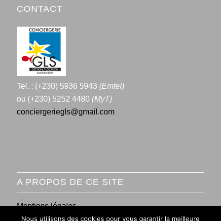
CONTACT
Tel. : (+230) 5936 5943
(Emtel)
ou (+230) 5252 4480
(MyT)
conciergeriegls@gmail.com
A PROPOS DE CE SITE
Mentions légales
Nous utilisons des cookies pour vous garantir la meilleure