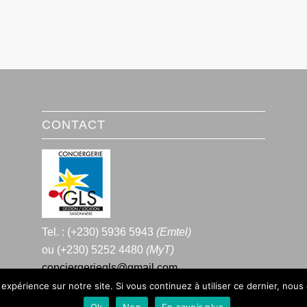
CONTACT
Tel. : (+230) 5936 5943
(Emtel)
ou (+230) 5252 4480
(MyT)
conciergeriegls@gmail.com
 expérience sur notre site. Si vous continuez à utiliser ce dernier, nous
Ok
Non
En savoir plus