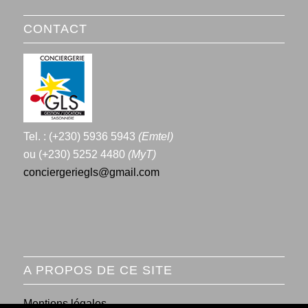
CONTACT
Tel. : (+230) 5936 5943
(Emtel)
ou (+230) 5252 4480
(MyT)
conciergeriegls@gmail.com
A PROPOS DE CE SITE
Mentions légales