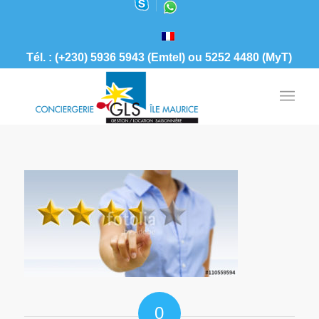
Tél. : (+230) 5936 5943 (Emtel) ou 5252 4480 (MyT)
0