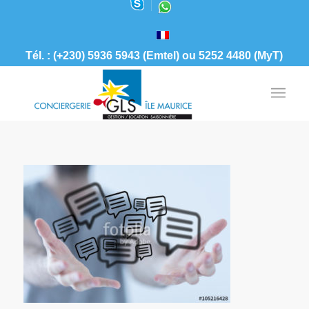
Tél. : (+230) 5936 5943 (Emtel) ou 5252 4480 (MyT)